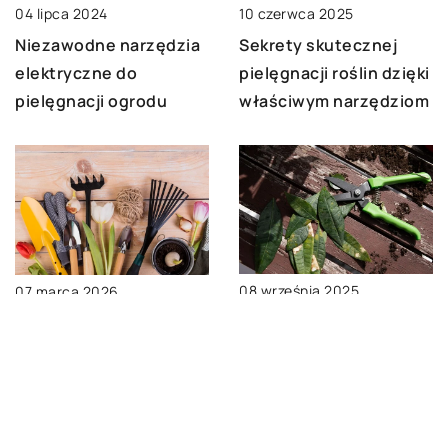
04 lipca 2024
10 czerwca 2025
Niezawodne narzędzia
Sekrety skutecznej
elektryczne do
pielęgnacji roślin dzięki
pielęgnacji ogrodu
właściwym narzędziom
08 września 2025
07 marca 2026
Elektryczne sekatory:
„Odkryj tajemnice
Rewolucja w
efektywnej pielęgnacji
precyzyjnym
ogrodu dzięki
przycinaniu roślin
właściwym narzędziom
ręcznym”