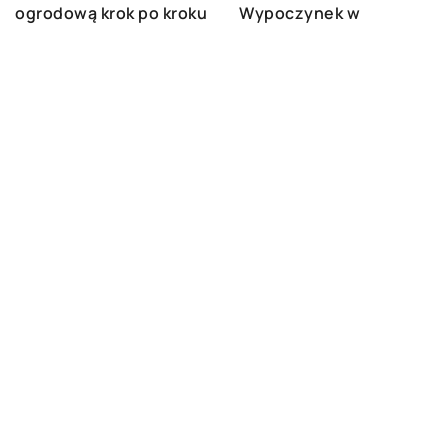
Wypoczynek w
ogrodową krok po kroku
ogrodzie
DODAJ KOMENTARZ