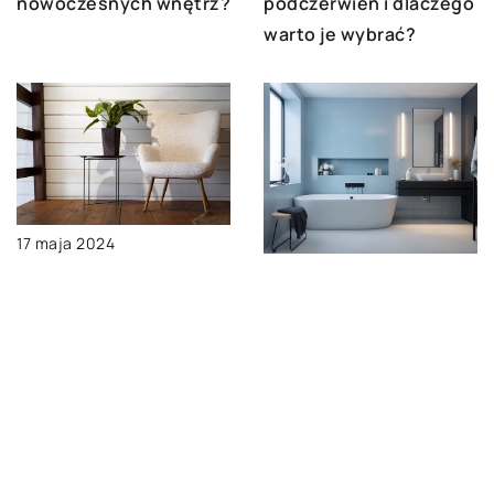
nowoczesnych wnętrz?
podczerwień i dlaczego
warto je wybrać?
17 maja 2024
Jak wybrać
15 czerwca 2024
odpowiednie miejsce
Jak wybrać doskonałe
na umieszczenie fotela
miejsce na
z wysokim oparciem w
umiejscowienie zlewu
twoim domu?
w twojej łazience?