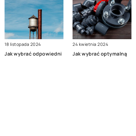
24 kwietnia 2024
18 listopada 2024
Jak wybrać optymalną
Jak wybrać odpowiedni
pompę hydroforową do
wkład kominowy do
domu?
nowoczesnych kotłów
grzewczych?
DODAJ KOMENTARZ