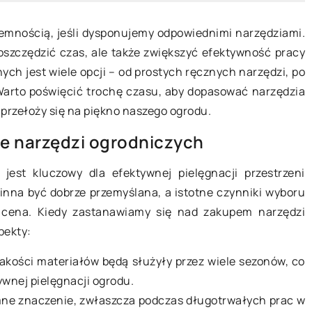
emnością, jeśli dysponujemy odpowiednimi narzędziami.
oszczędzić czas, ale także zwiększyć efektywność pracy
13 sierpnia 2025
ych jest wiele opcji – od prostych ręcznych narzędzi, po
arto poświęcić trochę czasu, aby dopasować narzędzia
Innowacyjne technologie w
 przełoży się na piękno naszego ogrodu.
kosiarkach akumulatorowych: 
wiedniej metody
nowoczesne silniki bezszczot
e narzędzi ogrodniczych
ywa na
zmieniają pielęgnację ogrodów
est kluczowy dla efektywnej pielęgnacji przestrzeni
ystemów
Odkryj, jak innowacyjne rozwiąz
winna być dobrze przemyślana, a istotne czynniki wyboru
technologiczne w kosiarkach
 cena. Kiedy zastanawiamy się nad zakupem narzędzi
r metody frezowania
akumulatorowych przyczyniają s
pekty:
efektywność
do efektywniejszej pielęgnacji
wych. Ten artykuł
ogrodów. Dowiedz się o zaletach
akości materiałów będą służyły przez wiele sezonów, co
nie prawidłowego
nowoczesnych silników
ywnej pielęgnacji ogrodu.
 jak ona wpływa na
bezszczotkowych i ich wpływie 
ne znaczenie, zwłaszcza podczas długotrwałych prac w