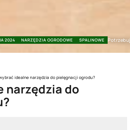
Potrzebuj
IA 2024
NARZĘDZIA OGRODOWE
SPALINOWE
wybrać idealne narzędzia do pielęgnacji ogrodu?
e narzędzia do
u?
ELEKTRYCZNE
NARZĘDZIA OGRODOWE