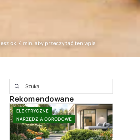
esz ok. 4 min. aby przeczytać ten wpis
Rekomendowane
INNE
INNE