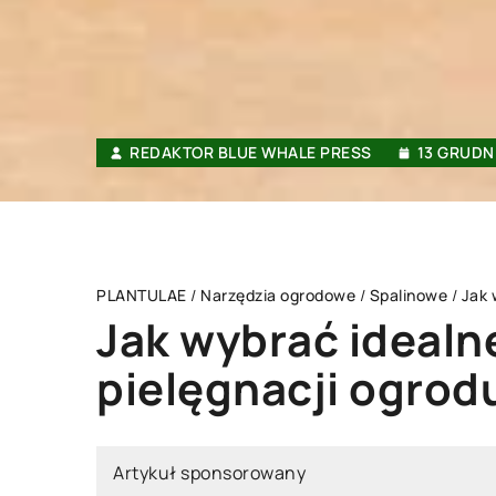
REDAKTOR BLUE WHALE PRESS
13 GRUDN
PLANTULAE
/
Narzędzia ogrodowe
/
Spalinowe
/
Jak 
Jak wybrać idealn
pielęgnacji ogrod
NNE
INNE
Artykuł sponsorowany