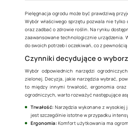
Pielęgnacja ogrodu może być prawdziwą przyj
Wybór właściwego sprzętu pozwala nie tylko 
oraz zadbać o zdrowie roślin. Na rynku dostępn
zaawansowane technologicznie urządzenia. W
3 stycznia 2026
12 kwietnia 2024
do swoich potrzeb i oczekiwań, co z pewnością
ak wybrać idealny ochraniacz na
Jak wybór odpo
Czynniki decydujące o wyborz
aterac dla alergików?
frezowania wpł
Wybór odpowiednich narzędzi ogrodniczych j
efektywność s
owiedz się, na co zwrócić uwagę
zielonej. Decyzja, jakie narzędzia wybrać, po
kominowych?
rzy wyborze ochraniacza na
to między innymi trwałość, ergonomia oraz
aterac, aby zapewnić najlepszą
Odkryj, jak wybó
ogrodniczych, warto rozważyć następujące as
chronę przed alergenami i zapewnić
może zwiększyć 
pokojny sen. Poznaj kluczowe
systemów komino
Trwałość:
Narzędzia wykonane z wysokiej j
echy, które pomogą alergikom spać
przybliża znacze
jest szczególnie istotne w przypadku intens
omfortowo i bezpiecznie każdej
doboru techniki i
Ergonomia:
Komfort użytkowania ma ogrom