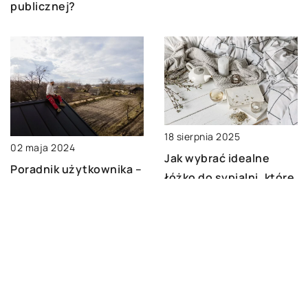
publicznej?
18 sierpnia 2025
02 maja 2024
Jak wybrać idealne
Poradnik użytkownika –
łóżko do sypialni, które
jak prawidłowo dobrać i
łączy komfort z
zainstalować nasady
estetyką?
kominowe
DODAJ KOMENTARZ