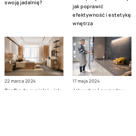
swoją jadalnię?
jak poprawić
efektywność i estetykę
wnętrza
22 marca 2024
17 maja 2024
Szafka do sypialni – jak
Jak wybrać porządny
wybrać odpowiednie
model zlewozmywaka
wyposażenie do
do domowej kuchni –
sypialni
przewodnik po
materiałach i stylach