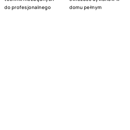
do profesjonalnego
domu pełnym
montażu podłóg
zwierząt?
tekstylnych
DODAJ KOMENTARZ