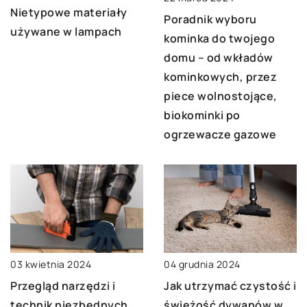
Nietypowe materiały
Poradnik wyboru
używane w lampach
kominka do twojego
domu – od wkładów
kominkowych, przez
piece wolnostojące,
biokominki po
ogrzewacze gazowe
03 kwietnia 2024
04 grudnia 2024
Przegląd narzędzi i
Jak utrzymać czystość i
technik niezbędnych
świeżość dywanów w