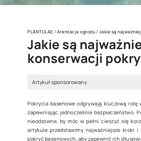
PLANTULAE
/
Aranżacja ogrodu
/
Jakie są najważnie
Jakie są najważnie
konserwacji pokr
AKCESORIA OGRODOWE
OGRÓD WARZ
ARANŻACJA OGRODU
Artykuł sponsorowany
Pokrycia basenowe odgrywają kluczową rolę 
zapewniając jednocześnie bezpieczeństwo. P
20 maja 2024
nieodzowne, by móc w pełni cieszyć się korzy
artykule przedstawimy najważniejsze kroki 
05 czerwca 2024
Czy ekologicz
pokryć basenowych, aby zapewnić ich długowi