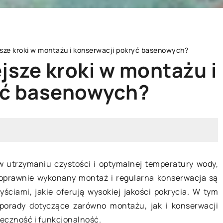
jsze kroki w montażu i konserwacji pokryć basenowych?
jsze kroki w montażu i
yć basenowych?
YWNY
INNE
w utrzymaniu czystości i optymalnej temperatury wody,
oprawnie wykonany montaż i regularna konserwacja są
ściami, jakie oferują wysokiej jakości pokrycia. W tym
i porady dotyczące zarówno montażu, jak i konserwacji
07 czerwca 2024
ne środki ochrony
eczność i funkcjonalność.