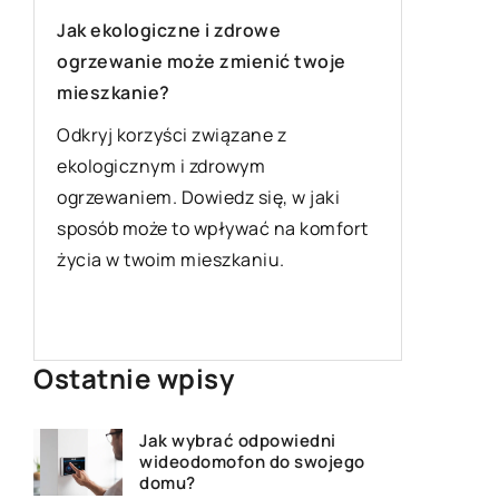
ro
Zastosowanie systemów
sz
woje
nawadniających w efektywnym
zarządzaniu ogrodem
Od
ef
Odkryj różne sposoby efektywnego
oc
zarządzania ogrodem dzięki
sz
aki
zastosowaniu nowoczesnych
na
omfort
systemów nawadniających.
z 
Przeczytaj, jak zarządzać zasobami
wody i poprawić zdrowie Twoich
roślin.
Ostatnie wpisy
Jak wybrać odpowiedni
wideodomofon do swojego
domu?