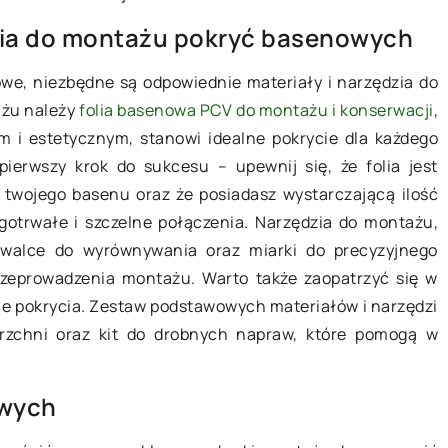
teczne w walce z
Jak ekologiczne i zdrowe
dzia do montażu pokryć basenowych
ogrzewanie może zmienić t
e, niezbędne są odpowiednie materiały i narzędzia do
mieszkanie?
e informacje na temat
ażu należy
folia basenowa PCV do montażu i konserwacji
,
ekologicznych środków
Odkryj korzyści związane z
m i estetycznym, stanowi idealne pokrycie dla każdego
 w walce ze
ekologicznym i zdrowym
ierwszy krok do sukcesu – upewnij się, że folia jest
owiedz się, czy
ogrzewaniem. Dowiedz się, w j
 twojego basenu oraz że posiadasz wystarczającą ilość
tody mogą konkurować
sposób może to wpływać na k
ugotrwałe i szczelne połączenia. Narzędzia do montażu,
 środkami.
życia w twoim mieszkaniu.
i, walce do wyrównywania oraz miarki do precyzyjnego
zeprowadzenia montażu. Warto także zaopatrzyć się w
e pokrycia. Zestaw podstawowych materiałów i narzędzi
rzchni oraz kit do drobnych napraw, które pomogą w
owych