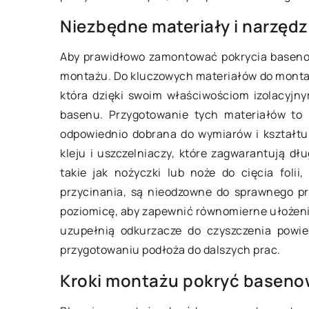
roślin są sku
Zastosowanie systemów
Niezbędne materiały i narzę
szkodnikami?
nawadniających w efektywnym
Aby prawidłowo zamontować pokrycia basenow
zarządzaniu ogrodem
Odkryj rzeteln
montażu. Do kluczowych materiałów do mont
efektywności 
Odkryj różne sposoby efektywnego
która dzięki swoim właściwościom izolacyjny
ochrony roślin
zarządzania ogrodem dzięki
basenu. Przygotowanie tych materiałów to p
szkodnikami. D
zastosowaniu nowoczesnych
odpowiednio dobrana do wymiarów i kształtu
naturalne me
systemów nawadniających.
kleju i uszczelniaczy, które zagwarantują dł
z tradycyjnymi
Przeczytaj, jak zarządzać zasobami
takie jak nożyczki lub noże do cięcia foli
wody i poprawić zdrowie Twoich
przycinania, są nieodzowne do sprawnego pr
roślin.
poziomicę, aby zapewnić równomierne ułożeni
uzupełnią odkurzacze do czyszczenia powie
przygotowaniu podłoża do dalszych prac.
Kroki montażu pokryć basen