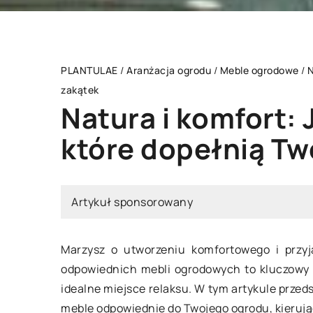
PLANTULAE
/
Aranżacja ogrodu
/
Meble ogrodowe
/
N
zakątek
Natura i komfort:
ÓD WARZYWNY
INNE
które dopełnią Tw
Artykuł sponsorowany
Marzysz o utworzeniu komfortowego i przy
odpowiednich mebli ogrodowych to kluczowy k
idealne miejsce relaksu. W tym artykule prze
06 maja 2025
pca 2023
meble odpowiednie do Twojego ogrodu, kierując