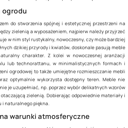
Jak wybrać idealną umywalkę do
materiały i
u ogrodu
twojej łazienki – poradnik dla
ów na stoły do
zem do stworzenia spójnej i estetycznej przestrzeni na
kupujących
dzy zielenią a wyposażeniem, najpierw należy przyjrzeć
Praktyczne porady na temat wybor
uje w nim styl rustykalny, nowoczesny, czy może bardziej
idealnej umywalki do łazienki. Na co
ajlepsze
nych dzikiej przyrody i kwiatów, doskonale pasują meble
zwracać uwagę, jakie są kryteria
do pokrowców na
naturalny charakter. Z kolei w nowoczesnej aranżacji
wyboru i jak dopasować umywalkę d
y stworzyć
talu lub technorattanu, w minimalistycznych formach i
stylu łazienki.
ową atmosferę w
eni ogrodowej to także umiejętne rozmieszczanie mebli
etycznym.
raz optymalnie wykorzysta dostępny teren. Meble nie
nie je uzupełniać, np. poprzez wybór delikatnych wzorów
 otaczającą zielenią. Dobierając odpowiednie materiały i
 i naturalnego piękna.
na warunki atmosferyczne