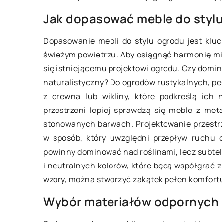
Jak wybrać idealne 
niaki: Od wyboru odmiany do
Jak dopasować meble do styl
kolory dla pokrowc
ru – kroki do sukcesu
Dopasowanie mebli do stylu ogrodu jest kluc
masażu w salonach
m artykule omówimy kluczowe
świeżym powietrzu. Aby osiągnąć harmonię mię
kosmetycznych
, które należy podjąć od wyboru
się istniejącemu projektowi ogrodu. Czy domin
Odkryj, jak dobrać n
wiedniej odmiany aż do zbioru,
naturalistyczny? Do ogrodów rustykalnych, peł
materiały i kolory 
odnieść sukces w uprawie
z drewna lub wikliny, które podkreślą ich 
stoły do masażu, ab
niaków.
przestrzeni lepiej sprawdzą się meble z me
przyjazną i komfort
stonowanych barwach. Projektowanie przestrz
Twoim salonie kosm
w sposób, który uwzględni przepływ ruchu o
powinny dominować nad roślinami, lecz subtel
i neutralnych kolorów, które będą współgrać z
wzory, można stworzyć zakątek pełen komfortu
Wybór materiałów odpornych 