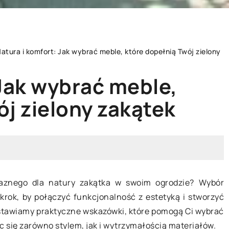
atura i komfort: Jak wybrać meble, które dopełnią Twój zielony
 Jak wybrać meble,
INNE
ój zielony zakątek
jaznego dla natury zakątka w swoim ogrodzie? Wybór
rok, by połączyć funkcjonalność z estetyką i stworzyć
dstawiamy praktyczne wskazówki, które pomogą Ci wybrać
20 grudnia 2023
 się zarówno stylem, jak i wytrzymałością materiałów.