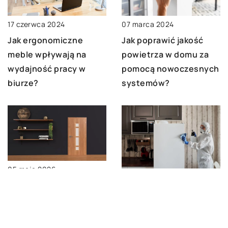
07 marca 2024
17 czerwca 2024
Jak poprawić jakość
Jak ergonomiczne
powietrza w domu za
meble wpływają na
pomocą nowoczesnych
wydajność pracy w
systemów?
biurze?
05 maja 2026
29 lipca 2023
Jak wybrać idealne
Skuteczne metody
drzwi ramiakowe do
dezynfekcji
swojego wnętrza?
pomieszczeń po