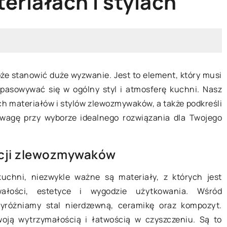
eriałach i stylach
e stanowić duże wyzwanie. Jest to element, który musi
17 maja 2025
 wpasowywać się w ogólny styl i atmosferę kuchni. Nasz
h materiałów i stylów zlewozmywaków, a także podkreśli
 uchwyt
Jak umywalki z betonu
uwagę przy wyborze idealnego rozwiązania dla Twojego
o domu –
architektonicznego mogą odmien
ów
Twoją łazienkę?
kcji zlewozmywaków
temat wyboru
Odkryj, jak zastosowanie umywalek 
meblowego, który
betonu architektonicznego doda
chni, niezwykle ważne są materiały, z których jest
wnętrza.
nowoczesnego stylu i wyjątkowego
łości, estetyce i wygodzie użytkowania. Wśród
nspiracje i
charakteru Twojej łazience. Dowied
yróżniamy stal nierdzewną, ceramikę oraz kompozyt.
ów.
się więcej o ich zaletach i
oją wytrzymałością i łatwością w czyszczeniu. Są to