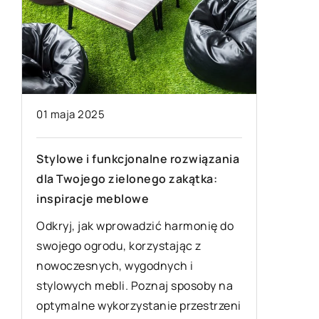
11 sierpn
01 maja 2025
Jak wyb
Stylowe i funkcjonalne rozwiązania
meblowy
ić
dla Twojego zielonego zakątka:
poradnik
inspiracje meblowe
Zdobądź
z
Odkryj, jak wprowadzić harmonię do
idealneg
swojego ogrodu, korzystając z
podkreśl
nowoczesnych, wygodnych i
Praktycz
z
stylowych mebli. Poznaj sposoby na
wskazówk
optymalne wykorzystanie przestrzeni