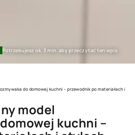
Potrzebujesz ok. 3 min. aby przeczytać ten wpis
ozmywaka do domowej kuchni – przewodnik po materiałach i
dny model
INNE
domowej kuchni –