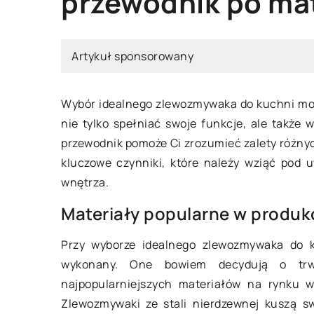
przewodnik po mat
Artykuł sponsorowany
Wybór idealnego zlewozmywaka do kuchni moż
11 sierpnia 2023
nie tylko spełniać swoje funkcje, ale także
przewodnik pomoże Ci zrozumieć zalety różnyc
Jak wybrać idealny
kluczowe czynniki, które należy wziąć pod 
meblowy do swojeg
wnętrza.
poradnik dla klient
Materiały popularne w produ
Zdobądź wiedzę na 
idealnego uchwytu 
Przy wyborze idealnego zlewozmywaka do ku
podkreśli charakter 
wykonany. One bowiem decydują o trwa
Praktyczne porady, i
najpopularniejszych materiałów na rynku w
wskazówki dla klient
Zlewozmywaki ze stali nierdzewnej kuszą sw