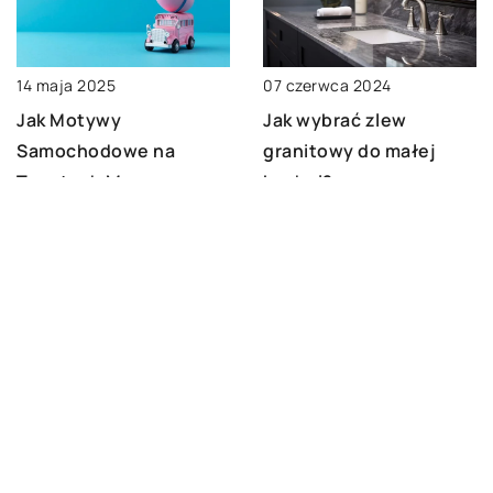
07 czerwca 2024
14 maja 2025
Jak wybrać zlew
Jak Motywy
granitowy do małej
Samochodowe na
kuchni?
Tapetach Mogą
Przemienić Pokój
Dziecka w Kreatywną
Przestrzeń
DODAJ KOMENTARZ