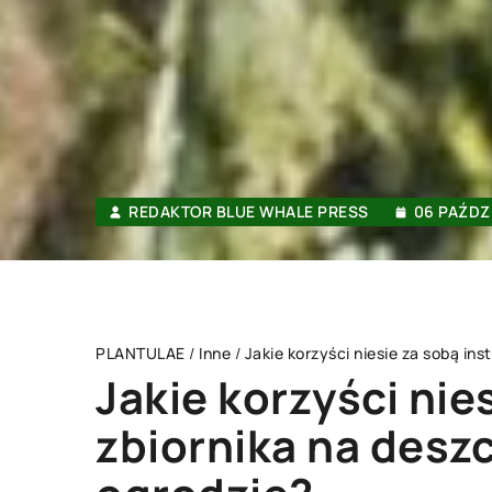
REDAKTOR BLUE WHALE PRESS
06 PAŹDZ
PLANTULAE
/
Inne
/
Jakie korzyści niesie za sobą in
Jakie korzyści nie
zbiornika na des
INNE