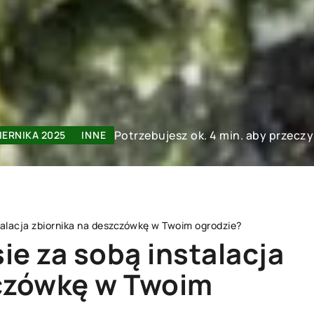
Potrzebujesz ok. 4 min. aby przeczy
IERNIKA 2025
INNE
stalacja zbiornika na deszczówkę w Twoim ogrodzie?
sie za sobą instalacja
zczówkę w Twoim
ARANŻACJA OGRODU
OŚWIETLENIE OGRODOWE