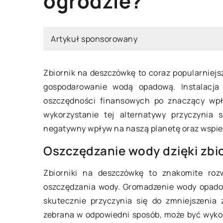
ogrodzie?
Artykuł sponsorowany
Zbiornik na deszczówkę to coraz popularniej
pca 2024
gospodarowanie wodą opadową. Instalacja 
26 sierpnia 2023
oszczędności finansowych po znaczący wpł
wybrać idealny zestaw mebli do
wykorzystanie tej alternatywy przyczynia 
ej kuchni?
Jak wybrać idealne
negatywny wpływ na naszą planetę oraz wspie
sali spotkań? Porad
r odpowiedniego zestawu mebli
Oszczędzanie wody dzięki zb
przedsiębiorców
uchni może być wyzwaniem.
dz się, jakie czynniki należy
Dowiedz się, jak sk
Zbiorniki na deszczówkę to znakomite rozw
ć pod uwagę, aby nowy wystrój
optymalne wyposażen
oszczędzania wody. Gromadzenie wody opadow
unkcjonalny i estetycznie
spotkań. Przejrzysty
skutecznie przyczynia się do zmniejszenia
sfakcjonujący.
ekspertyzami, który
zebrana w odpowiedni sposób, może być wyko