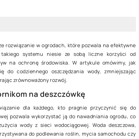
sze rozwiązanie w ogrodach, które pozwala na efektywne
takiego systemu niesie ze sobą liczne korzyści od
21 kwietnia 2023
yw na ochronę środowiska. W artykule omówimy, jak
się do codziennego oszczędzania wody, zmniejszając
Oświetlenie zewnętrzne do domu
 wyposażenie do
rając zrównoważony rozwój.
jakie?
nik dla
iornikom na deszczówkę
Oświetlenie zewnętrzne to ważny
element każdego domu. Nie tylko
ompletować
iązanie dla każdego, kto pragnie przyczynić się do
poprawia estetykę posesji, ale także
ie do sali
ej pozwala wykorzystać ją do nawadniania ogrodu, co
zapewnia bezpieczeństwo,
 poradnik z
 zużycia wody z sieci wodociągowej. Woda deszczowa,
szczególnie podczas wieczornych
 pomoże Ci
rzystywana do podlewania roślin, mycia samochodu czy