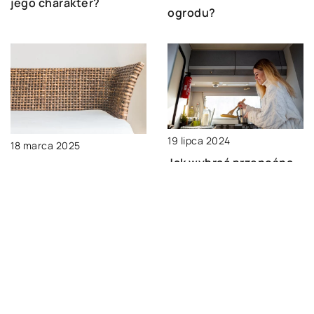
jego charakter?
ogrodu?
19 lipca 2024
18 marca 2025
Jak wybrać przenośną
Jakie materiały mebli
umywalkę dla twojego
najlepiej komponują się
miejsca na świeżym
z naturalnym
powietrzu?
otoczeniem ogrodu?
DODAJ KOMENTARZ