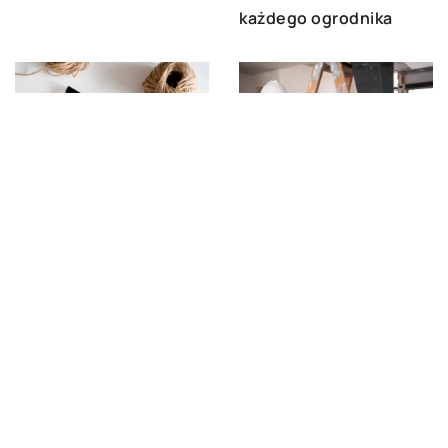
każdego ogrodnika
15 września 2023
04 kwietnia 2024
Bezpieczne i
Poradnik użytkownika:
efektywne
obsługa i konserwacja
wykorzystanie
elektrycznych narzędzi
aluminiowych drabin w
ogrodowych
domu i na budowie