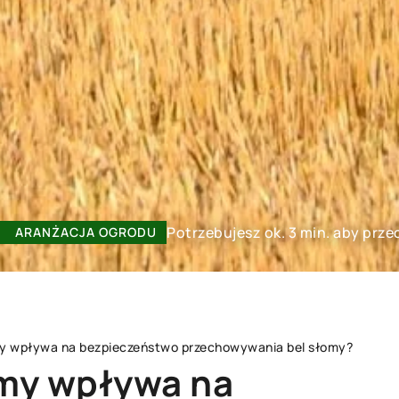
Potrzebujesz ok. 3 min. aby prze
ARANŻACJA OGRODU
omy wpływa na bezpieczeństwo przechowywania bel słomy?
omy wpływa na