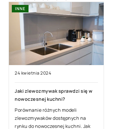
INNE
05 maja 2024
Dobór rolet plisowanych do stylu
wdzi się w
wnętrza
Poradnik eksperta: jak dobór rolet
deli
plisowanych wpływa na styl i
nych na
charakter wnętrza. Dowiedz się, jak
uchni. Jak