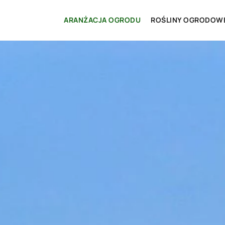
ARANŻACJA OGRODU
ROŚLINY OGRODOW