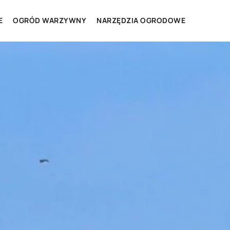
E
OGRÓD WARZYWNY
NARZĘDZIA OGRODOWE