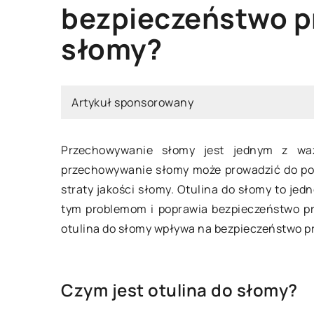
bezpieczeństwo p
INNE
INNE
słomy?
Artykuł sponsorowany
Przechowywanie słomy jest jednym z waż
przechowywanie słomy może prowadzić do pow
05 maja 2024
14 maja 
straty jakości słomy. Otulina do słomy to je
tym problemom i poprawia bezpieczeństwo pr
Dobór rolet plisowanych do stylu
Jak wybr
otulina do słomy wpływa na bezpieczeństwo p
wnętrza
zamkiem
Poradnik eksperta: jak dobór rolet
Odkryj, 
Czym jest otulina do słomy?
plisowanych wpływa na styl i
do drzwi
charakter wnętrza. Dowiedz się, jak
zapewnią