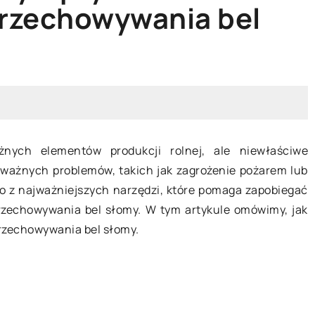
rzechowywania bel
INNE
nych elementów produkcji rolnej, ale niewłaściwe
ażnych problemów, takich jak zagrożenie pożarem lub
2026
24 kwietnia 2024
dno z najważniejszych narzędzi, które pomaga zapobiegać
zechowywania bel słomy. W tym artykule omówimy, jak
ać idealne klamki z
Jaki zlewozmywak spra
rzechowywania bel słomy.
 do drzwi zewnętrznych?
nowoczesnej kuchni?
jak dobrać klamki z zamkiem
Porównanie różnych mo
 zewnętrznych, które
zlewozmywaków dostęp
 bezpieczeństwo i estetykę.
rynku do nowoczesnej k