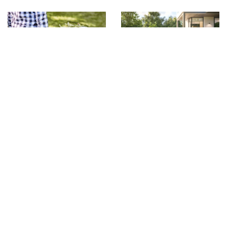
13 sierpnia 2025
Innowacyjne
10 lutego 2026
technologie w
Ekologiczne podejście
kosiarkach
do pielęgnacji ogrodu z
akumulatorowych: Jak
wykorzystaniem
nowoczesne silniki
narzędzi spalinowych
bezszczotkowe
zmieniają pielęgnację
ogrodów